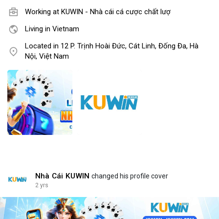
Working at
KUWIN - Nhà cái cá cược chất lượ
Living in Vietnam
Located in 12 P. Trịnh Hoài Đức, Cát Linh, Đống Đa, Hà
Nội, Việt Nam
Nhà Cái KUWIN
changed his profile cover
2 yrs